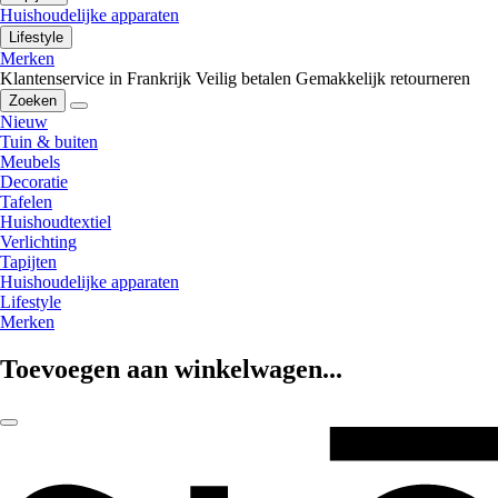
Huishoudelijke apparaten
Lifestyle
Merken
Klantenservice in Frankrijk
Veilig betalen
Gemakkelijk retourneren
Zoeken
Nieuw
Tuin & buiten
Meubels
Decoratie
Tafelen
Huishoudtextiel
Verlichting
Tapijten
Huishoudelijke apparaten
Lifestyle
Merken
Toevoegen aan winkelwagen...