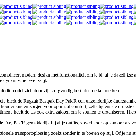
ineert modern design met functionaliteit om je bij al je dagelijkse a
e dynamische levensstijl.
idt dit model zich door zijn zorgvuldig bestudeerde kenmerken:
it, biedt de Rugzak Eastpak Day Pak'R een uitzonderlijke duurzaamhei
chouderbanden zorgen voor optimaal comfort, zelfs tijdens de drukste 
ent, heeft de tas ook extra zakken om je spullen te organiseren. Hierd
 Day Pak'R gemakkelijk bij al je outfits, zowel voor op kantoor als voo
ele transportoplossing zoekt zonder in te boeten op stijl. Of je nu stu