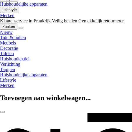
Huishoudelijke apparaten
Lifestyle
Merken
Klantenservice in Frankrijk
Veilig betalen
Gemakkelijk retourneren
Zoeken
Nieuw
Tuin & buiten
Meubels
Decoratie
Tafelen
Huishoudtextiel
Verlichting
Tapijten
Huishoudelijke apparaten
Lifestyle
Merken
Toevoegen aan winkelwagen...