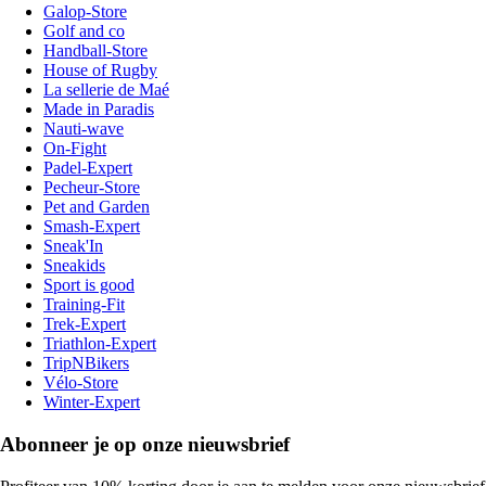
Galop-Store
Golf and co
Handball-Store
House of Rugby
La sellerie de Maé
Made in Paradis
Nauti-wave
On-Fight
Padel-Expert
Pecheur-Store
Pet and Garden
Smash-Expert
Sneak'In
Sneakids
Sport is good
Training-Fit
Trek-Expert
Triathlon-Expert
TripNBikers
Vélo-Store
Winter-Expert
Abonneer je op onze nieuwsbrief