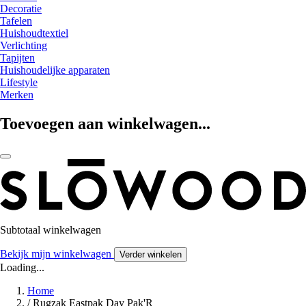
Decoratie
Tafelen
Huishoudtextiel
Verlichting
Tapijten
Huishoudelijke apparaten
Lifestyle
Merken
Toevoegen aan winkelwagen...
Subtotaal winkelwagen
Bekijk mijn winkelwagen
Verder winkelen
Loading...
Home
/
Rugzak Eastpak Day Pak'R