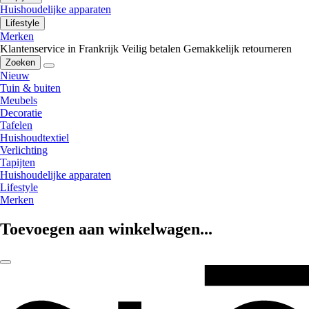
Huishoudelijke apparaten
Lifestyle
Merken
Klantenservice in Frankrijk
Veilig betalen
Gemakkelijk retourneren
Zoeken
Nieuw
Tuin & buiten
Meubels
Decoratie
Tafelen
Huishoudtextiel
Verlichting
Tapijten
Huishoudelijke apparaten
Lifestyle
Merken
Toevoegen aan winkelwagen...