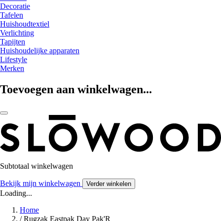
Decoratie
Tafelen
Huishoudtextiel
Verlichting
Tapijten
Huishoudelijke apparaten
Lifestyle
Merken
Toevoegen aan winkelwagen...
Subtotaal winkelwagen
Bekijk mijn winkelwagen
Verder winkelen
Loading...
Home
/
Rugzak Eastpak Day Pak'R