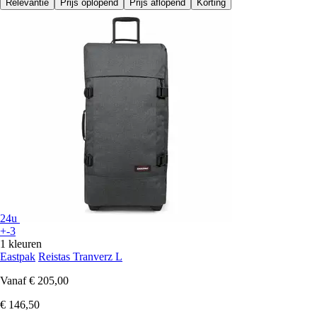
Relevantie
Prijs oplopend
Prijs aflopend
Korting
24u
+-3
1 kleuren
Eastpak
Reistas Tranverz L
Vanaf
€ 205,00
€ 146,50