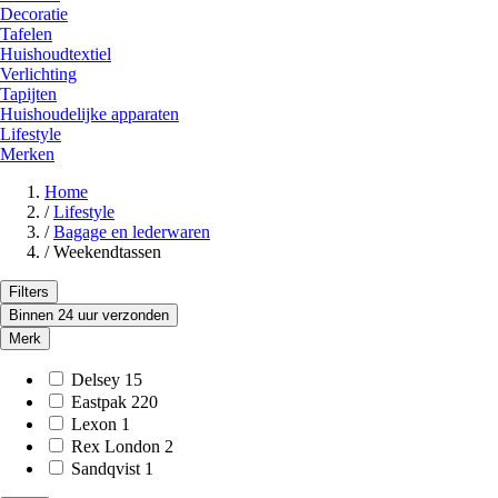
Decoratie
Tafelen
Huishoudtextiel
Verlichting
Tapijten
Huishoudelijke apparaten
Lifestyle
Merken
Home
/
Lifestyle
/
Bagage en lederwaren
/
Weekendtassen
Filters
Binnen 24 uur verzonden
Merk
Delsey
15
Eastpak
220
Lexon
1
Rex London
2
Sandqvist
1