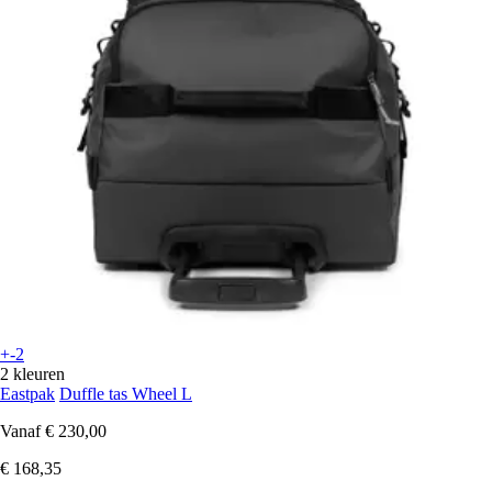
+-2
2 kleuren
Eastpak
Duffle tas Wheel L
Vanaf
€ 230,00
€ 168,35