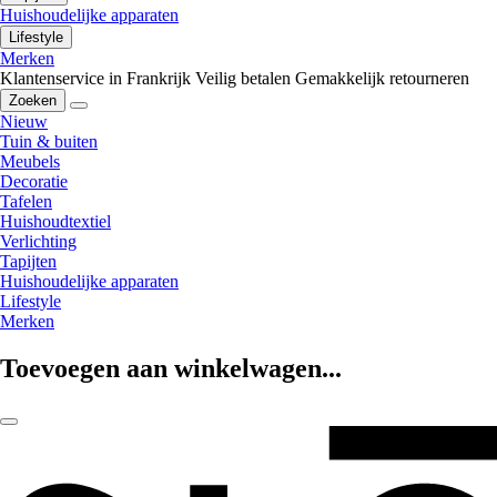
Huishoudelijke apparaten
Lifestyle
Merken
Klantenservice in Frankrijk
Veilig betalen
Gemakkelijk retourneren
Zoeken
Nieuw
Tuin & buiten
Meubels
Decoratie
Tafelen
Huishoudtextiel
Verlichting
Tapijten
Huishoudelijke apparaten
Lifestyle
Merken
Toevoegen aan winkelwagen...