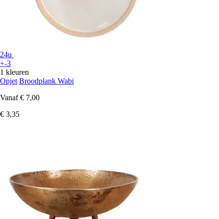
24u
+-3
1 kleuren
Opjet
Broodplank Wabi
Vanaf
€ 7,00
€ 3,35