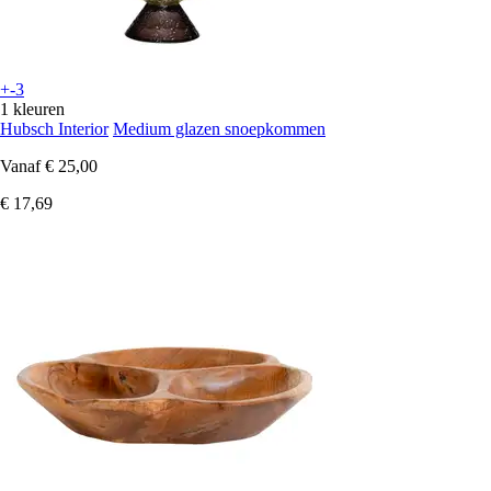
+-3
1 kleuren
Hubsch Interior
Medium glazen snoepkommen
Vanaf
€ 25,00
€ 17,69