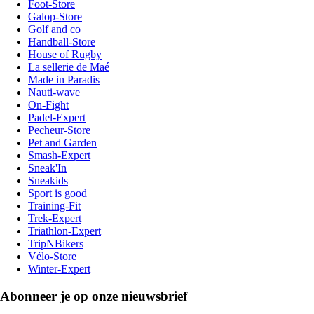
Foot-Store
Galop-Store
Golf and co
Handball-Store
House of Rugby
La sellerie de Maé
Made in Paradis
Nauti-wave
On-Fight
Padel-Expert
Pecheur-Store
Pet and Garden
Smash-Expert
Sneak'In
Sneakids
Sport is good
Training-Fit
Trek-Expert
Triathlon-Expert
TripNBikers
Vélo-Store
Winter-Expert
Abonneer je op onze nieuwsbrief