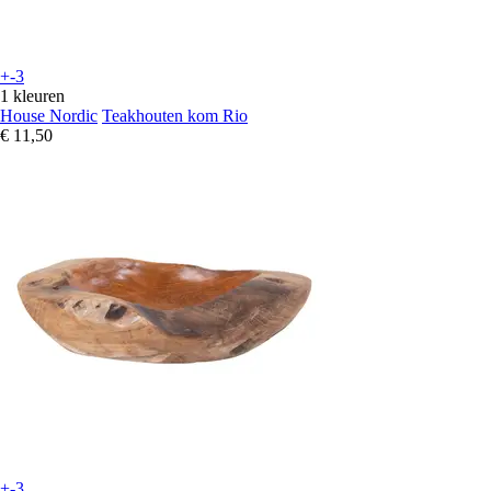
+-3
1 kleuren
House Nordic
Teakhouten kom Rio
€ 11,50
+-3