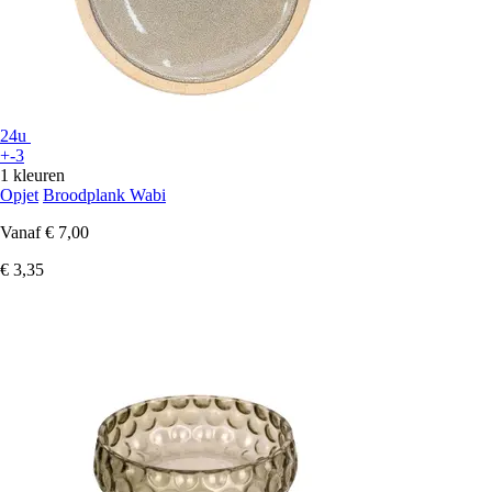
24u
+-3
1 kleuren
Opjet
Broodplank Wabi
Vanaf
€ 7,00
€ 3,35