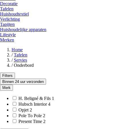
Decoratie
Tafelen
Huishoudtextiel
Verlichting
Tapijten
Huishoudelijke apparaten
Lifestyle
Merken
Home
/
Tafelen
/
Servies
/
Onderbord
Filters
Binnen 24 uur verzonden
Merk
H. Beligné & Fils
1
Hubsch Interior
4
Opjet
2
Pole To Pole
2
Present Time
2