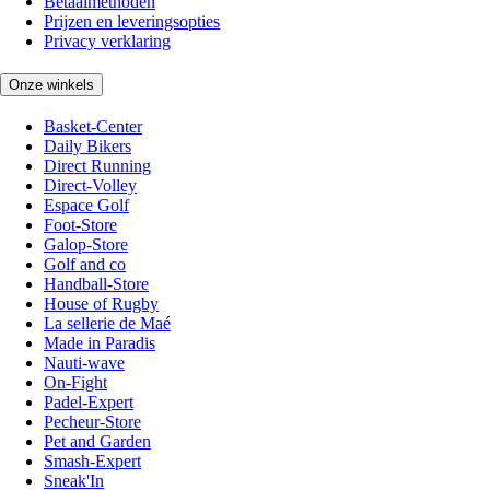
Betaalmethoden
Prijzen en leveringsopties
Privacy verklaring
Onze winkels
Basket-Center
Daily Bikers
Direct Running
Direct-Volley
Espace Golf
Foot-Store
Galop-Store
Golf and co
Handball-Store
House of Rugby
La sellerie de Maé
Made in Paradis
Nauti-wave
On-Fight
Padel-Expert
Pecheur-Store
Pet and Garden
Smash-Expert
Sneak'In