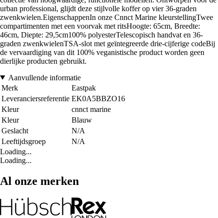
urban professional, glijdt deze stijlvolle koffer op vier 36-graden
zwenkwielen.EigenschappenIn onze Cnnct Marine kleurstellingTwee
compartimenten met een voorvak met ritsHoogte: 65cm, Breedte:
46cm, Diepte: 29,5cm100% polyesterTelescopisch handvat en 36-
graden zwenkwielenTSA-slot met geïntegreerde drie-cijferige codeBij
de vervaardiging van dit 100% veganistische product worden geen
dierlijke producten gebruikt.
Aanvullende informatie
Merk
Eastpak
Leveranciersreferentie
EK0A5BBZO16
Kleur
cnnct marine
Kleur
Blauw
Geslacht
N/A
Leeftijdsgroep
N/A
Loading...
Loading...
Al onze merken