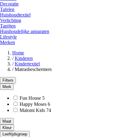
Decoratie
Tafelen
Huishoudtextiel
Verlichting
Tapijten
Huishoudelijke apparaten
Lifestyle
Merken
Home
/
Kinderen
/
Kindertextiel
/
Matrasbeschermers
Filters
Merk
Fun House
5
Happy Moses
6
Malomi Kids
74
Maat
Kleur
Leeftijdsgroep