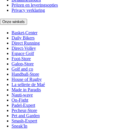
Prijzen en leveringsopties
Privacy verklaring
Onze winkels
Basket-Center
Daily Bikers
Direct Running
Direct-Volley
Espace Golf
Foot-Store
Galop-Store
Golf and co
Handball-Store
House of Rugby
La sellerie de Maé
Made in Paradis
Nauti-wave
On-Fight
Padel-Expert
Pecheur-Store
Pet and Garden
Smash-Expert
Sneak'In