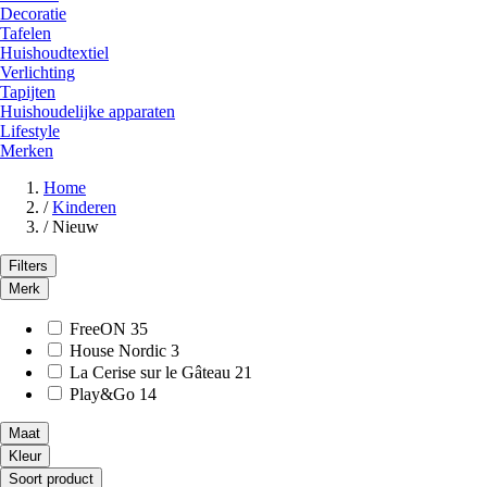
Decoratie
Tafelen
Huishoudtextiel
Verlichting
Tapijten
Huishoudelijke apparaten
Lifestyle
Merken
Home
/
Kinderen
/
Nieuw
Filters
Merk
FreeON
35
House Nordic
3
La Cerise sur le Gâteau
21
Play&Go
14
Maat
Kleur
Soort product