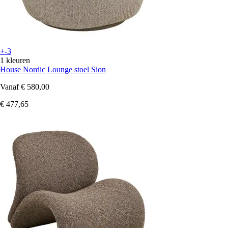
+-3
1 kleuren
House Nordic
Lounge stoel Sion
Vanaf
€ 580,00
€ 477,65