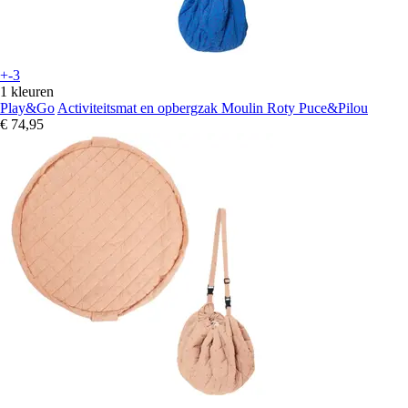
+-3
1 kleuren
Play&Go
Activiteitsmat en opbergzak Moulin Roty Puce&Pilou
€ 74,95