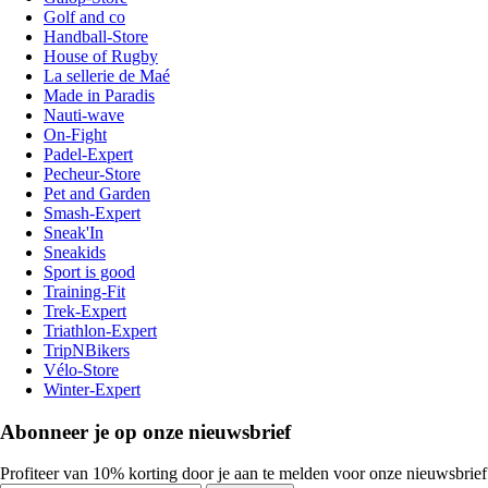
Golf and co
Handball-Store
House of Rugby
La sellerie de Maé
Made in Paradis
Nauti-wave
On-Fight
Padel-Expert
Pecheur-Store
Pet and Garden
Smash-Expert
Sneak'In
Sneakids
Sport is good
Training-Fit
Trek-Expert
Triathlon-Expert
TripNBikers
Vélo-Store
Winter-Expert
Abonneer je op onze nieuwsbrief
Profiteer van 10% korting door je aan te melden voor onze nieuwsbrief