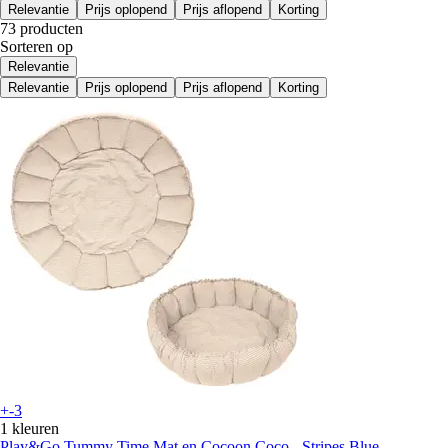
Relevantie
Prijs oplopend
Prijs aflopend
Korting
73 producten
Sorteren op
Relevantie
Relevantie
Prijs oplopend
Prijs aflopend
Korting
+-3
1 kleuren
Play&Go
Tummy Time Mat en Cocoon Coco - Stripes Blue