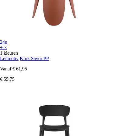
24u
+-3
1 kleuren
Leitmotiv
Kruk Savor PP
Vanaf
€ 61,95
€ 55,75