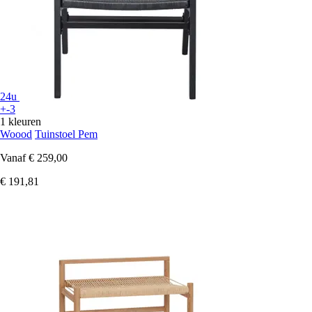
24u
+-3
1 kleuren
Woood
Tuinstoel Pem
Vanaf
€ 259,00
€ 191,81