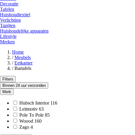
Decoratie
Tafelen
Huishoudtextiel
Verlichting
Tapijten
Huishoudelijke apparaten
Lifestyle
Merken
Home
/
Meubels
/
Eetkamer
/
Bartafels
Filters
Binnen 24 uur verzonden
Merk
Hubsch Interior
116
Leitmotiv
63
Pole To Pole
85
Woood
160
Zago
4