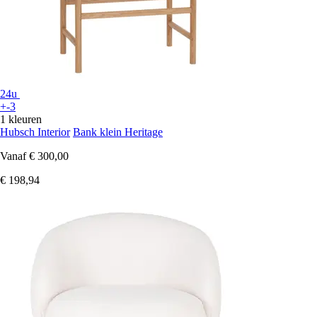
24u
+-3
1 kleuren
Hubsch Interior
Bank klein Heritage
Vanaf
€ 300,00
€ 198,94