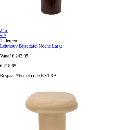
24u
+-3
1 kleuren
Leitmotiv
Bijzettafel Noche Large
Vanaf
€ 242,95
€ 218,65
Bespaar 5%
met code
EXTRA