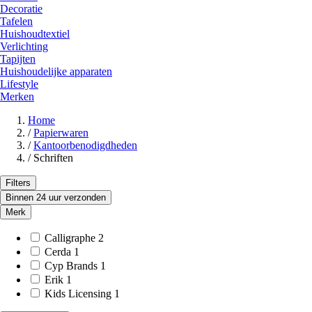
Decoratie
Tafelen
Huishoudtextiel
Verlichting
Tapijten
Huishoudelijke apparaten
Lifestyle
Merken
Home
/
Papierwaren
/
Kantoorbenodigdheden
/
Schriften
Filters
Binnen 24 uur verzonden
Merk
Calligraphe
2
Cerda
1
Cyp Brands
1
Erik
1
Kids Licensing
1