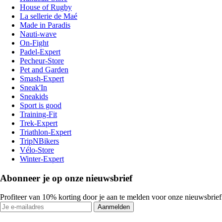
House of Rugby
La sellerie de Maé
Made in Paradis
Nauti-wave
On-Fight
Padel-Expert
Pecheur-Store
Pet and Garden
Smash-Expert
Sneak'In
Sneakids
Sport is good
Training-Fit
Trek-Expert
Triathlon-Expert
TripNBikers
Vélo-Store
Winter-Expert
Abonneer je op onze nieuwsbrief
Profiteer van 10% korting door je aan te melden voor onze nieuwsbrief
Aanmelden