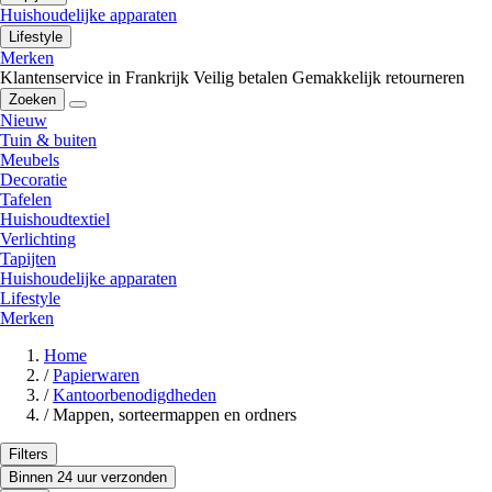
Huishoudelijke apparaten
Lifestyle
Merken
Klantenservice in Frankrijk
Veilig betalen
Gemakkelijk retourneren
Zoeken
Nieuw
Tuin & buiten
Meubels
Decoratie
Tafelen
Huishoudtextiel
Verlichting
Tapijten
Huishoudelijke apparaten
Lifestyle
Merken
Home
/
Papierwaren
/
Kantoorbenodigdheden
/
Mappen, sorteermappen en ordners
Filters
Binnen 24 uur verzonden