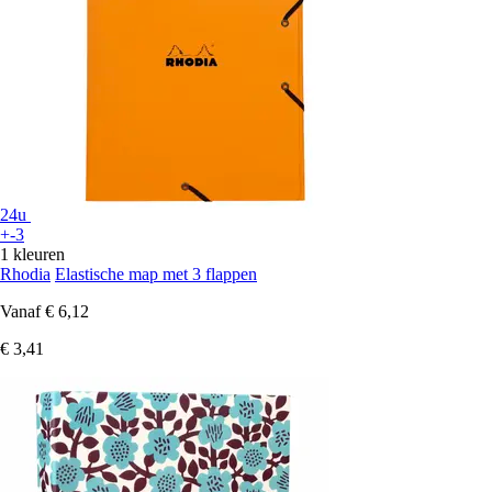
24u
+-3
1 kleuren
Rhodia
Elastische map met 3 flappen
Vanaf
€ 6,12
€ 3,41