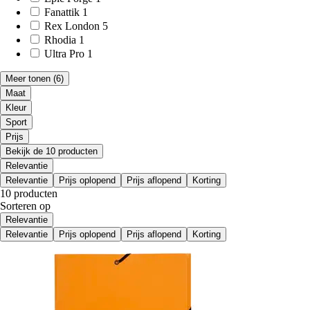
Fanattik
1
Rex London
5
Rhodia
1
Ultra Pro
1
Meer tonen
(6)
Maat
Kleur
Sport
Prijs
Bekijk de 10 producten
Relevantie
Relevantie
Prijs oplopend
Prijs aflopend
Korting
10 producten
Sorteren op
Relevantie
Relevantie
Prijs oplopend
Prijs aflopend
Korting