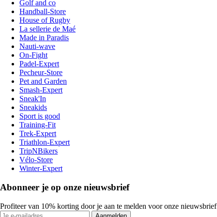
Golf and co
Handball-Store
House of Rugby
La sellerie de Maé
Made in Paradis
Nauti-wave
On-Fight
Padel-Expert
Pecheur-Store
Pet and Garden
Smash-Expert
Sneak'In
Sneakids
Sport is good
Training-Fit
Trek-Expert
Triathlon-Expert
TripNBikers
Vélo-Store
Winter-Expert
Abonneer je op onze nieuwsbrief
Profiteer van 10% korting door je aan te melden voor onze nieuwsbrief
Aanmelden