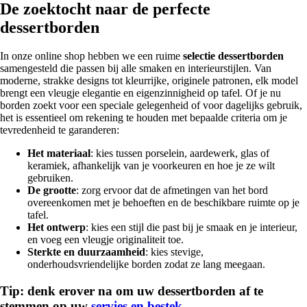
De zoektocht naar de perfecte
dessertborden
In onze online shop hebben we een ruime
selectie dessertborden
samengesteld die passen bij alle smaken en interieurstijlen. Van
moderne, strakke designs tot kleurrijke, originele patronen, elk model
brengt een vleugje elegantie en eigenzinnigheid op tafel. Of je nu
borden zoekt voor een speciale gelegenheid of voor dagelijks gebruik,
het is essentieel om rekening te houden met bepaalde criteria om je
tevredenheid te garanderen:
Het materiaal
: kies tussen porselein, aardewerk, glas of
keramiek, afhankelijk van je voorkeuren en hoe je ze wilt
gebruiken.
De grootte
: zorg ervoor dat de afmetingen van het bord
overeenkomen met je behoeften en de beschikbare ruimte op je
tafel.
Het ontwerp
: kies een stijl die past bij je smaak en je interieur,
en voeg een vleugje originaliteit toe.
Sterkte en duurzaamheid
: kies stevige,
onderhoudsvriendelijke borden zodat ze lang meegaan.
Tip: denk erover na om uw dessertborden af te
stemmen op uw
servies en bestek
.