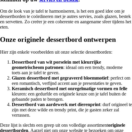
Om de look van je tafel te harmoniseren, is het een goed idee om je
dessertborden te coördineren met je autres servies, zoals glazen, bestek
en servetten. Zo creëer je een coherente en aangename sfeer tijdens het
eten.
Onze originele dessertbord ontwerpen
Hier zijn enkele voorbeelden uit onze selectie dessertborden:
Dessertbord van wit porselein met kleurrijke
geometrischeom patronen
: ideaal om een trendy, moderne
toets aan je tafel te geven.
Glazen dessertbord met gegraveerd bloemmotief
: perfect om
een romantisch, verfijnd accent aan je presentaties te geven.
Keramisch dessertbord met onregelmatige vormen en felle
kleuren: een gedurfde en originele keuze om je tafel buiten de
gebaande paden te brengen.
Dessertbord van aardewerk met dierenprint
: durf origineel te
zijn met deze wilde en trendy print, die je gasten zeker zal
verrassen.
Deze lijst is slechts een greep uit ons volledige assortiment
originele
dessertborden
. Aarzel niet om onze website te bezoeken om onze