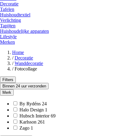
Decoratie
Tafelen
Huishoudtextiel
Verlichting
Tapijten
Huishoudelijke apparaten
Lifestyle
Merken
Home
/
Decoratie
/
Wanddecoratie
/
Fotocollage
Filters
Binnen 24 uur verzonden
Merk
By Rydéns
24
Halo Design
1
Hubsch Interior
69
Karlsson
261
Zago
1