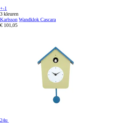
+-1
3 kleuren
Karlsson
Wandklok Cascara
€ 101,05
24u