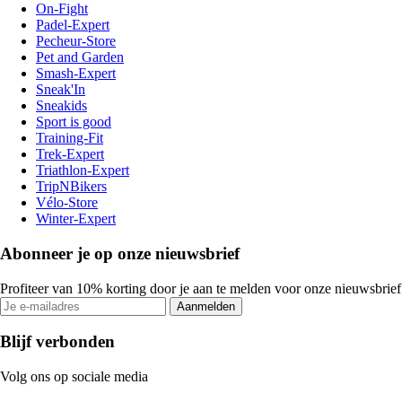
On-Fight
Padel-Expert
Pecheur-Store
Pet and Garden
Smash-Expert
Sneak'In
Sneakids
Sport is good
Training-Fit
Trek-Expert
Triathlon-Expert
TripNBikers
Vélo-Store
Winter-Expert
Abonneer je op onze nieuwsbrief
Profiteer van 10% korting door je aan te melden voor onze nieuwsbrief
Aanmelden
Blijf verbonden
Volg ons op sociale media