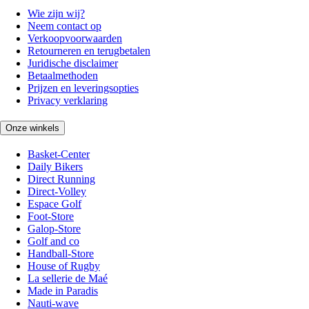
Wie zijn wij?
Neem contact op
Verkoopvoorwaarden
Retourneren en terugbetalen
Juridische disclaimer
Betaalmethoden
Prijzen en leveringsopties
Privacy verklaring
Onze winkels
Basket-Center
Daily Bikers
Direct Running
Direct-Volley
Espace Golf
Foot-Store
Galop-Store
Golf and co
Handball-Store
House of Rugby
La sellerie de Maé
Made in Paradis
Nauti-wave