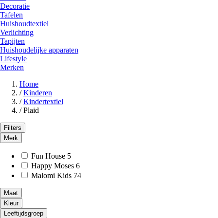
Decoratie
Tafelen
Huishoudtextiel
Verlichting
Tapijten
Huishoudelijke apparaten
Lifestyle
Merken
Home
/
Kinderen
/
Kindertextiel
/
Plaid
Filters
Merk
Fun House
5
Happy Moses
6
Malomi Kids
74
Maat
Kleur
Leeftijdsgroep