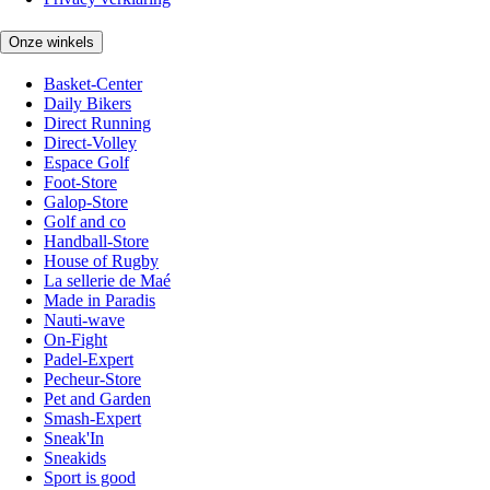
Onze winkels
Basket-Center
Daily Bikers
Direct Running
Direct-Volley
Espace Golf
Foot-Store
Galop-Store
Golf and co
Handball-Store
House of Rugby
La sellerie de Maé
Made in Paradis
Nauti-wave
On-Fight
Padel-Expert
Pecheur-Store
Pet and Garden
Smash-Expert
Sneak'In
Sneakids
Sport is good