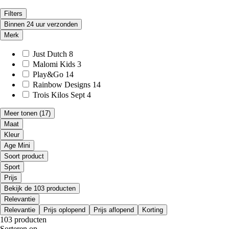
Filters
Binnen 24 uur verzonden
Merk
Just Dutch
8
Malomi Kids
3
Play&Go
14
Rainbow Designs
14
Trois Kilos Sept
4
Meer tonen
(17)
Maat
Kleur
Age Mini
Soort product
Sport
Prijs
Bekijk de 103 producten
Relevantie
Relevantie
Prijs oplopend
Prijs aflopend
Korting
103 producten
Sorteren op