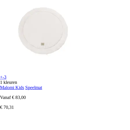
+-3
1 kleuren
Malomi Kids
Speelmat
Vanaf
€ 83,00
€ 70,31