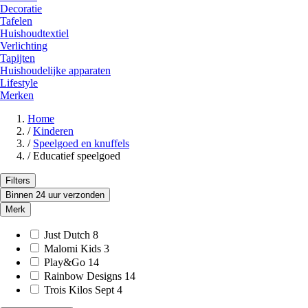
Decoratie
Tafelen
Huishoudtextiel
Verlichting
Tapijten
Huishoudelijke apparaten
Lifestyle
Merken
Home
/
Kinderen
/
Speelgoed en knuffels
/
Educatief speelgoed
Filters
Binnen 24 uur verzonden
Merk
Just Dutch
8
Malomi Kids
3
Play&Go
14
Rainbow Designs
14
Trois Kilos Sept
4