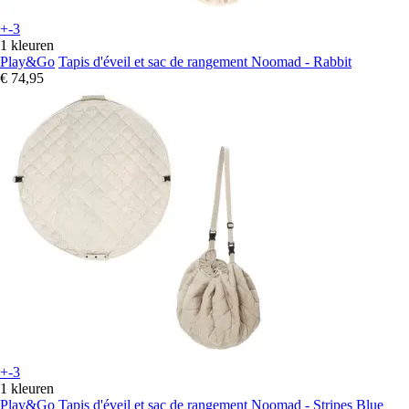
+-3
1 kleuren
Play&Go
Tapis d'éveil et sac de rangement Noomad - Rabbit
€ 74,95
+-3
1 kleuren
Play&Go
Tapis d'éveil et sac de rangement Noomad - Stripes Blue