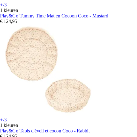
+-3
1 kleuren
Play&Go
Tummy Time Mat en Cocoon Coco - Mustard
€ 124,95
+-3
1 kleuren
Play&Go
Tapis d'éveil et cocon Coco - Rabbit
€ 124,95