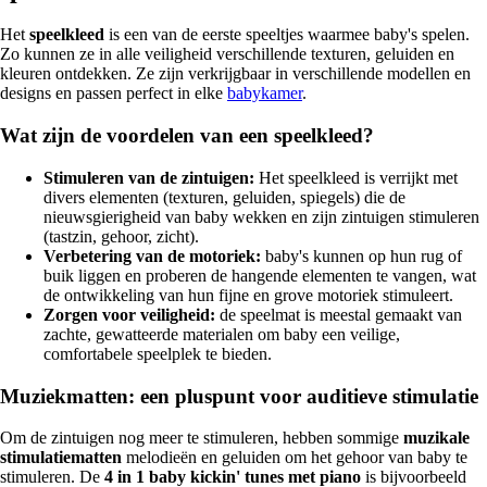
Het
speelkleed
is een van de eerste speeltjes waarmee baby's spelen.
Zo kunnen ze in alle veiligheid verschillende texturen, geluiden en
kleuren ontdekken. Ze zijn verkrijgbaar in verschillende modellen en
designs en passen perfect in elke
babykamer
.
Wat zijn de voordelen van een speelkleed?
Stimuleren van de zintuigen:
Het speelkleed is verrijkt met
divers elementen (texturen, geluiden, spiegels) die de
nieuwsgierigheid van baby wekken en zijn zintuigen stimuleren
(tastzin, gehoor, zicht).
Verbetering van de motoriek:
baby's kunnen op hun rug of
buik liggen en proberen de hangende elementen te vangen, wat
de ontwikkeling van hun fijne en grove motoriek stimuleert.
Zorgen voor veiligheid:
de speelmat is meestal gemaakt van
zachte, gewatteerde materialen om baby een veilige,
comfortabele speelplek te bieden.
Muziekmatten: een pluspunt voor auditieve stimulatie
Om de zintuigen nog meer te stimuleren, hebben sommige
muzikale
stimulatiematten
melodieën en geluiden om het gehoor van baby te
stimuleren. De
4 in 1 baby kickin' tunes met piano
is bijvoorbeeld