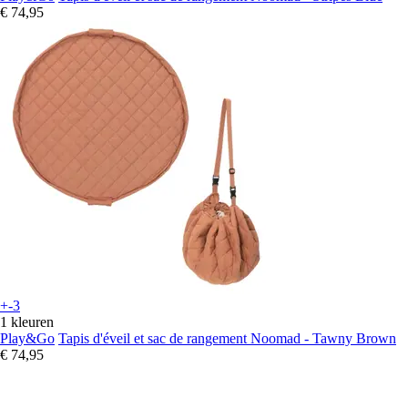
€ 74,95
+-3
1 kleuren
Play&Go
Tapis d'éveil et sac de rangement Noomad - Tawny Brown
€ 74,95