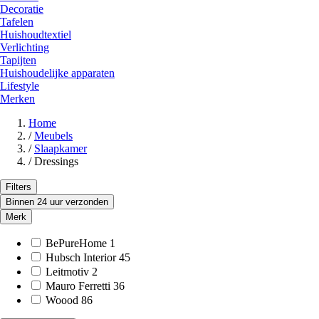
Decoratie
Tafelen
Huishoudtextiel
Verlichting
Tapijten
Huishoudelijke apparaten
Lifestyle
Merken
Home
/
Meubels
/
Slaapkamer
/
Dressings
Filters
Binnen 24 uur verzonden
Merk
BePureHome
1
Hubsch Interior
45
Leitmotiv
2
Mauro Ferretti
36
Woood
86