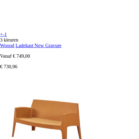
+-1
3 kleuren
Woood
Ladekast New Gravure
Vanaf
€ 749,00
€ 730,96