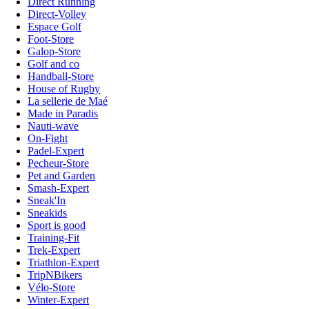
Direct Running
Direct-Volley
Espace Golf
Foot-Store
Galop-Store
Golf and co
Handball-Store
House of Rugby
La sellerie de Maé
Made in Paradis
Nauti-wave
On-Fight
Padel-Expert
Pecheur-Store
Pet and Garden
Smash-Expert
Sneak'In
Sneakids
Sport is good
Training-Fit
Trek-Expert
Triathlon-Expert
TripNBikers
Vélo-Store
Winter-Expert