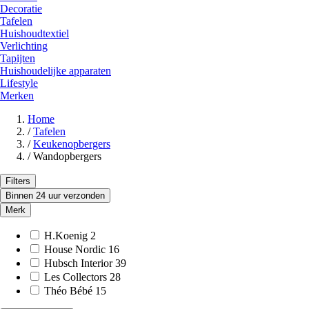
Decoratie
Tafelen
Huishoudtextiel
Verlichting
Tapijten
Huishoudelijke apparaten
Lifestyle
Merken
Home
/
Tafelen
/
Keukenopbergers
/
Wandopbergers
Filters
Binnen 24 uur verzonden
Merk
H.Koenig
2
House Nordic
16
Hubsch Interior
39
Les Collectors
28
Théo Bébé
15