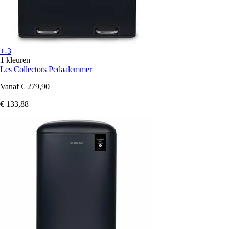
+-3
1 kleuren
Les Collectors
Pedaalemmer
Vanaf
€ 279,90
€ 133,88