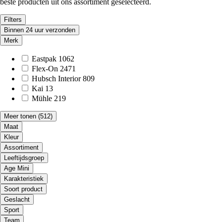
beste producten uit ons assortiment geselecteerd.
Filters
Binnen 24 uur verzonden
Merk
Eastpak
1062
Flex-On
2471
Hubsch Interior
809
Kai
13
Mühle
219
Meer tonen
(512)
Maat
Kleur
Assortiment
Leeftijdsgroep
Age Mini
Karakteristiek
Soort product
Geslacht
Sport
Team